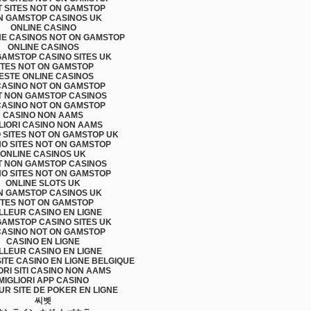
T SITES NOT ON GAMSTOP
N GAMSTOP CASINOS UK
ONLINE CASINO
NE CASINOS NOT ON GAMSTOP
ONLINE CASINOS
AMSTOP CASINO SITES UK
ITES NOT ON GAMSTOP
ESTE ONLINE CASINOS
CASINO NOT ON GAMSTOP
T NON GAMSTOP CASINOS
CASINO NOT ON GAMSTOP
CASINO NON AAMS
LIORI CASINO NON AAMS
 SITES NOT ON GAMSTOP UK
NO SITES NOT ON GAMSTOP
ONLINE CASINOS UK
T NON GAMSTOP CASINOS
NO SITES NOT ON GAMSTOP
ONLINE SLOTS UK
N GAMSTOP CASINOS UK
ITES NOT ON GAMSTOP
LLEUR CASINO EN LIGNE
AMSTOP CASINO SITES UK
CASINO NOT ON GAMSTOP
CASINO EN LIGNE
LLEUR CASINO EN LIGNE
ITE CASINO EN LIGNE BELGIQUE
ORI SITI CASINO NON AAMS
MIGLIORI APP CASINO
UR SITE DE POKER EN LIGNE
씨벳